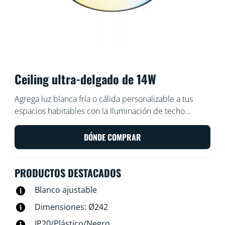
Ceiling ultra-delgado de 14W
Agrega luz blanca fría o cálida personalizable a tus
espacios habitables con la Iluminación de techo
inteligente WiZ Super Slim. Válete de la aplicación WiZ
o tu voz para regular la intensidad, iluminar o usar los
DÓNDE COMPRAR
modos de iluminación preestablecidos en
configuraciones de Wi-Fi.
PRODUCTOS DESTACADOS
Blanco ajustable
Dimensiones: Ø242
IP20/Plástico/Negro