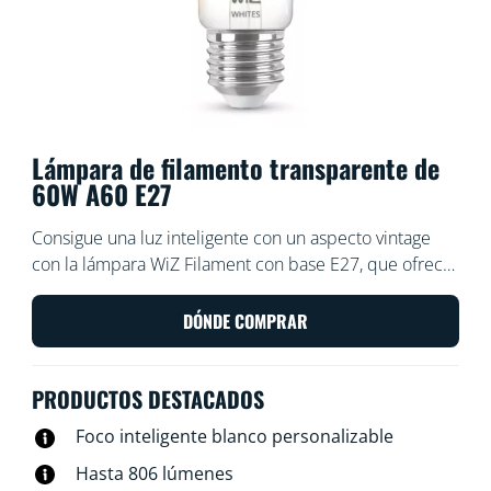
Lámpara de filamento transparente de
60W A60 E27
Consigue una luz inteligente con un aspecto vintage
con la lámpara WiZ Filament con base E27, que ofrece
luz blanca cálida o fría. Úsala con la aplicación WiZ o tu
voz para regular la intensidad e iluminar o usar modos
DÓNDE COMPRAR
de luz preestablecidos en configuraciones de Wi-Fi.
PRODUCTOS DESTACADOS
Foco inteligente blanco personalizable
Hasta 806 lúmenes