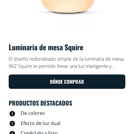
Luminaria de mesa Squire
El diseño redondeado simple de la luminaria de mesa
WiZ Squire te permite llevar una luz inteligente y
colorida a cualquier rincón del hogar. Úsala con la
aplicación WiZ o con tu voz para atenuar las luces e
DÓNDE COMPRAR
iluminar o usa los modos de iluminación
prestablecidos en configuraciones Wi-Fi.
PRODUCTOS DESTACADOS
De colores
Efecto de luz dual
Conéctalo y listo