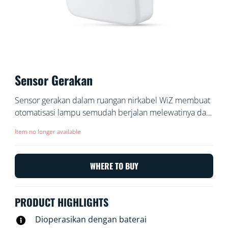
Sensor Gerakan
Sensor gerakan dalam ruangan nirkabel WiZ membuat
otomatisasi lampu semudah berjalan melewatinya dan
mematikannya saat Anda pergi. Tempatkan sensor,
Item no longer available
yang termasuk baterai, di pintu masuk atau lorong dan
atur untuk menyalakan atau mematikan lampu sesuai
pengaturan yang Anda inginkan pada waktu tertentu.
WHERE TO BUY
PRODUCT HIGHLIGHTS
Dioperasikan dengan baterai