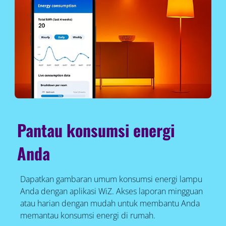
Pantau konsumsi energi
Anda
Dapatkan gambaran umum konsumsi energi lampu
Anda dengan aplikasi WiZ. Akses laporan mingguan
atau harian dengan mudah untuk membantu Anda
memantau konsumsi energi di rumah.