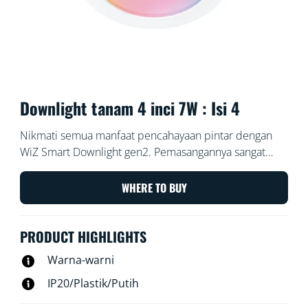
Downlight tanam 4 inci 7W : Isi 4
Nikmati semua manfaat pencahayaan pintar dengan
WiZ Smart Downlight gen2. Pemasangannya sangat
mudah – cukup pasang lampu Anda, unduh aplikasi
WiZ, ikuti petunjuknya, dan siap dipasang! Aplikasi ini
WHERE TO BUY
akan berfungsi dengan Wi-Fi yang ada di rumah Anda,
jadi Anda tidak perlu membeli perangkat keras
PRODUCT HIGHLIGHTS
tambahan seperti hub atau gateway, dan Anda dapat
mengendalikannya dari jarak jauh menggunakan
Warna-warni
aplikasi atau perintah suara.
IP20/Plastik/Putih