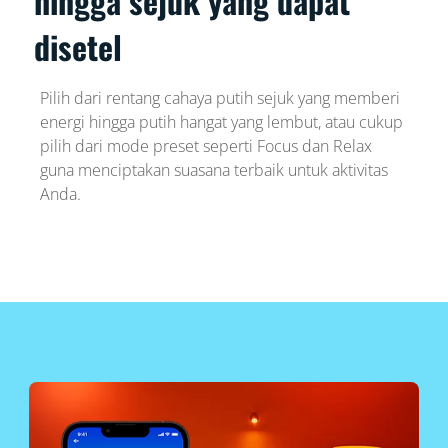
hingga sejuk yang dapat
disetel
Pilih dari rentang cahaya putih sejuk yang memberi
energi hingga putih hangat yang lembut, atau cukup
pilih dari mode preset seperti Focus dan Relax
guna menciptakan suasana terbaik untuk aktivitas
Anda.