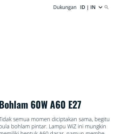
Dukungan
ID | IN
Bohlam 60W A60 E27
Tidak semua momen diciptakan sama, begitu
pula bohlam pintar. Lampu WiZ ini mungkin
memiliki bentuk A60 dasar, namun memberi