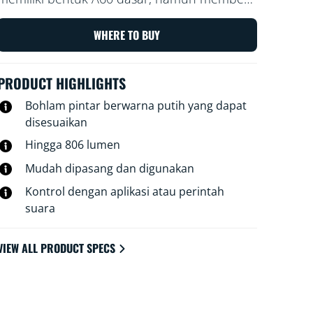
Anda sesuatu yang benar-benar istimewa:
lampu LED putih yang dapat disesuaikan
WHERE TO BUY
untuk semua kebutuhan dan suasana hati
Anda. Jadwalkan cahaya sejuk saat Anda
PRODUCT HIGHLIGHTS
perlu fokus, atau cahaya nyaman saat Anda
ingin bersantai—apa pun yang cocok untuk
Bohlam pintar berwarna putih yang dapat
Anda guna menjalani kehidupan terbaik dan
disesuaikan
paling menyenangkan di rumah. Semua Wi-Fi
Hingga 806 lumen
dapat dikontrol menggunakan aplikasi WiZ,
remote WiZ, atau suara Anda.
Mudah dipasang dan digunakan
Kontrol dengan aplikasi atau perintah
suara
VIEW ALL PRODUCT SPECS