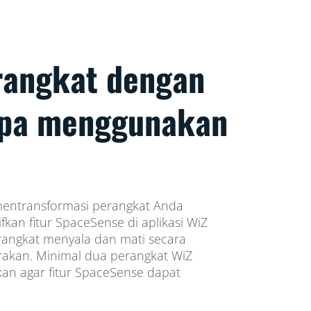
rangkat dengan
npa menggunakan
mentransformasi perangkat Anda
fkan fitur SpaceSense di aplikasi WiZ
rangkat menyala dan mati secara
rakan. Minimal dua perangkat WiZ
an agar fitur SpaceSense dapat