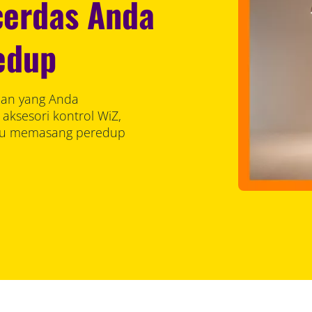
erdas Anda
edup
han yang Anda
ksesori kontrol WiZ,
rlu memasang peredup