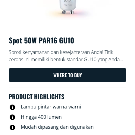
Spot 50W PAR16 GU10
Soroti kenyamanan dan kesejahteraan Anda! Titik
cerdas ini memiliki bentuk standar GU10 yang Anda
kenal dan sukai, namun lensa kaca aslinya
menghadirkan sentuhan ekstra elegan. Dan mereka
WHERE TO BUY
menawarkan sesuatu yang berbeda dari standar:
cahaya putih yang dapat disesuaikan untuk semua
PRODUCT HIGHLIGHTS
kebutuhan dan suasana hati Anda. Jadwalkan cahaya
putih sejuk saat Anda perlu menyelesaikan sesuatu,
Lampu pintar warna-warni
atau cahaya putih hangat yang nyaman saat Anda ingin
Hingga 400 lumen
bersantai, apa pun yang memungkinkan Anda
menjalani kehidupan di rumah yang terbaik dan
Mudah dipasang dan digunakan
ternyaman. Semua ini ditambah 16 juta warna dan