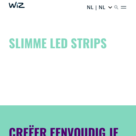
NL | NL
SLIMME LED STRIPS
Geef je ruimte een unieke sfeer en laat je creatieve
talenten de vrije loop!
Droom het. Creëer het. WiZ het.
CREËER EENVOUDIG JE