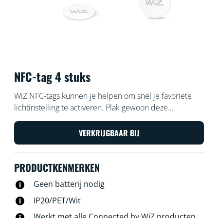
NFC-tag 4 stuks
WiZ NFC-tags kunnen je helpen om snel je favoriete
lichtinstelling te activeren. Plak gewoon deze
instelbare tags en tik erop met je telefoon. Je kunt de
tags personaliseren om lichten aan of uit te doen, een
VERKRIJGBAAR BIJ
concentratie-instelling te activeren om thuis te werken,
lichten in de feest-instelling te zetten om te dansen
PRODUCTKENMERKEN
met je vrienden, of elke andere instelling die je maar
wilt. Snel en eenvoudig, geen batterijen nodig.
Geen batterij nodig
IP20/PET/Wit
Werkt met alle Connected by WiZ producten