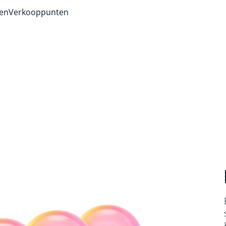
ven
Verkooppunten