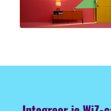
Integreer je WiZ-c