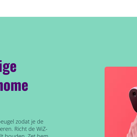
ige
 home
ugel zodat je de
eren. Richt de WiZ-
ilt houden. Zet hem