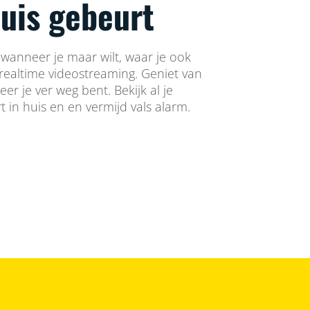
huis gebeurt
wanneer je maar wilt, waar je ook
realtime videostreaming. Geniet van
r je ver weg bent. Bekijk al je
t in huis en en vermijd vals alarm.