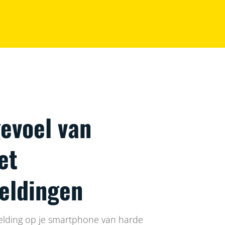
gevoel van
et
eldingen
elding op je smartphone van harde