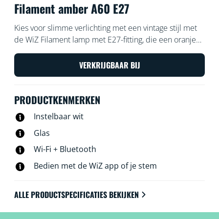
Filament amber A60 E27
Kies voor slimme verlichting met een vintage stijl met
de WiZ Filament lamp met E27-fitting, die een oranje
coating heeft en warmwit of koelwit licht geeft.
Gebruik de WiZ app of je stem om de verlichting te
VERKRIJGBAAR BIJ
dimmen of feller te zetten, of gebruik
voorgeprogrammeerde lichtinstellingen op Wi-Fi-
PRODUCTKENMERKEN
setups.
Instelbaar wit
Glas
Wi-Fi + Bluetooth
Bedien met de WiZ app of je stem
ALLE PRODUCTSPECIFICATIES BEKIJKEN