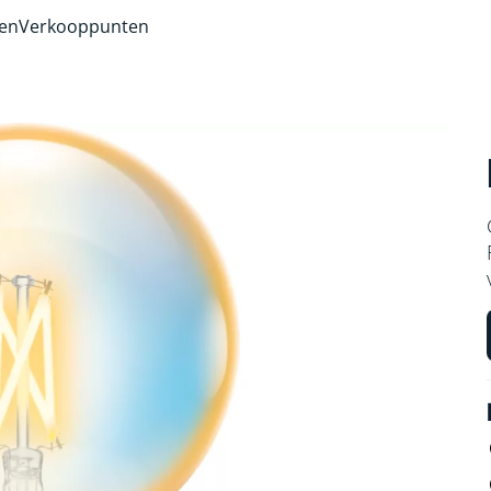
ven
Verkooppunten