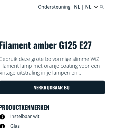
Ondersteuning
NL | NL
Filament amber G125 E27
Gebruik deze grote bolvormige slimme WiZ
Filament lamp met oranje coating voor een
vintage uitstraling in je lampen en
armaturen. Gebruik de WiZ app of je stem
om de verlichting te dimmen of feller te
VERKRIJGBAAR BIJ
zetten, of gebruik voorgeprogrammeerde
lichtinstellingen op Wi-Fi-setups.
PRODUCTKENMERKEN
Instelbaar wit
Glas