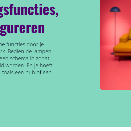
gsfuncties,
igureren
e functies door je
erk. Bedien de lampen
l een schema in zodat
ld worden. En je hoeft
, zoals een hub of een