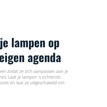
 je lampen op
 eigen agenda
en zodat ze zich aanpassen aan je
ines. Laat je lampen 's ochtends
 komt en laat ze uitgeschakeld om