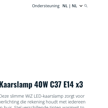
Ondersteuning
NL | NL
Kaarslamp 40W C37 E14 x3
Deze slimme WiZ LED-kaarslamp zorgt voor
verlichting die rekening houdt met iedereen
in huis. Stel verschillende tinten warmwit tot