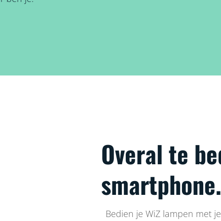
Overal te be
smartphone
Bedien je WiZ lampen met je