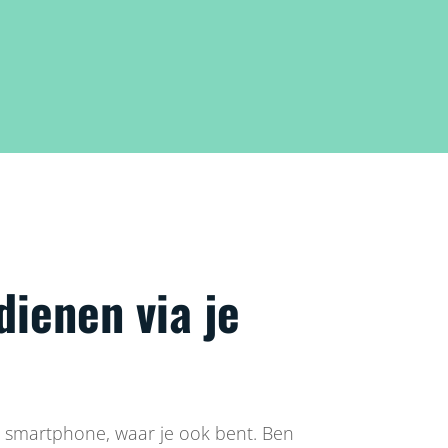
dienen via je
.
 smartphone, waar je ook bent. Ben