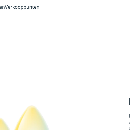
ven
Verkooppunten