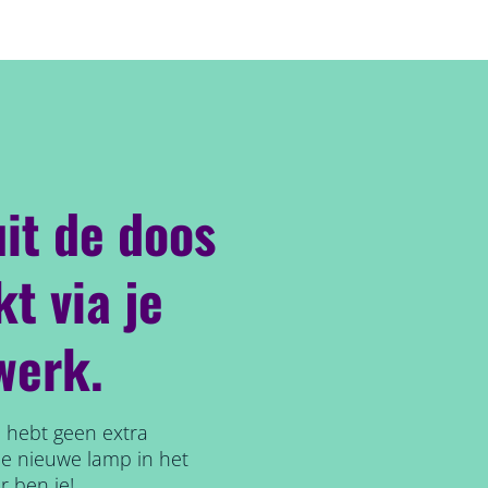
it de doos
t via je
werk.
e hebt geen extra
je nieuwe lamp in het
r ben je!