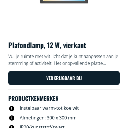
Plafondlamp, 12 W, vierkant
Vul je ruimte met wit licht dat je kunt aanpassen aan je
stemming of activiteit. Het onopvallende platte
ontwerp en de eenvoudige installatie zorgen ervoor
dat het comfortabel en naadloos aansluit op je
VERKRIJGBAAR BIJ
interieur.
PRODUCTKENMERKEN
Instelbaar warm-tot koelwit
Afmetingen: 300 x 300 mm
IP20/kunststof/zwart