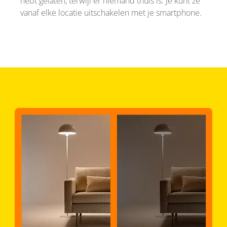
hebt gelaten, terwijl er niemand thuis is. Je kunt ze
vanaf elke locatie uitschakelen met je smartphone.