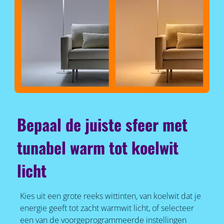
Bepaal de juiste sfeer met
tunabel warm tot koelwit
licht
Kies uit een grote reeks wittinten, van koelwit dat je
energie geeft tot zacht warmwit licht, of selecteer
een van de voorgeprogrammeerde instellingen