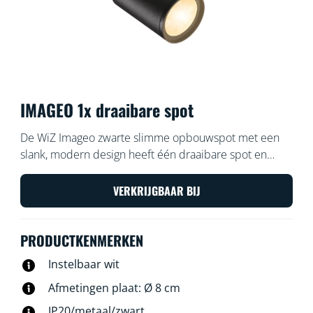
IMAGEO 1x draaibare spot
De WiZ Imageo zwarte slimme opbouwspot met een
slank, modern design heeft één draaibare spot en
warmwit of koelwit licht voor je ruimte. Gebruik je
WiFi-verbinding om de spot met de WiZ app of je stem
VERKRIJGBAAR BIJ
te bedienen.
PRODUCTKENMERKEN
Instelbaar wit
Afmetingen plaat: Ø 8 cm
IP20/metaal/zwart