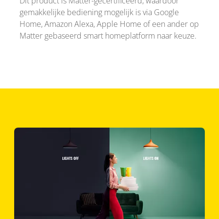
Dit product is Matter-gecertificeerd, waardoor
gemakkelijke bediening mogelijk is via Google
Home, Amazon Alexa, Apple Home of een ander op
Matter gebaseerd smart homeplatform naar keuze.