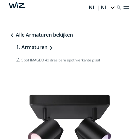
NL | NL
Alle Armaturen bekijken
Armaturen
Spot IMAGEO 4x draaibare spot vierkante plaat