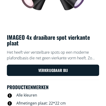
IMAGEO 4x draaibare spot vierkante
plaat
Het heeft vier verstelbare spots op een moderne
plafondbasis die net geen vierkante vorm heeft. Zo
verlicht je eenvoudig alle hoeken van een ruimte met
kleurrijk licht. Deze opbouwspot helpt je de perfecte
VERKRIJGBAAR BIJ
lichtscène te kiezen voor elke activiteit.
PRODUCTKENMERKEN
Alle kleuren
Afmetingen plaat: 22*22 cm