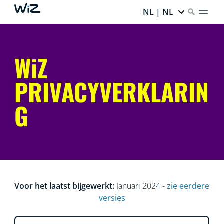
NL | NL
WiZ
PRIVACYVERKLARIN
G
Voor het laatst bijgewerkt:
Januari 2024 -
zie eerdere
versies