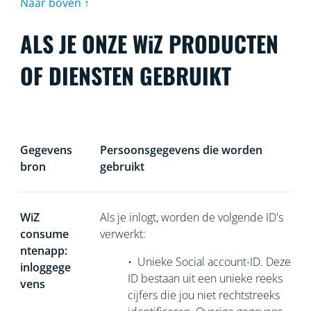
Naar boven ↑
ALS JE ONZE WiZ PRODUCTEN
OF DIENSTEN GEBRUIKT
Gegevens
Persoonsgegevens die worden
bron
gebruikt
WiZ
Als je inlogt, worden de volgende ID's
consume
verwerkt:
ntenapp:
•
Unieke Social account-ID. Deze
inloggege
ID bestaan uit een unieke reeks
vens
cijfers die jou niet rechtstreeks