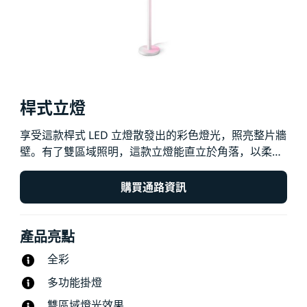
桿式立燈
享受這款桿式 LED 立燈散發出的彩色燈光，照亮整片牆
壁。有了雙區域照明，這款立燈能直立於角落，以柔和
的漸層色光線營造舒適的氛圍，或可以移除座腳，橫放
在沙發下方或電視後方，立刻為您與家人創造放鬆情
購買通路資訊
境。
產品亮點
全彩
多功能掛燈
雙區域燈光效果