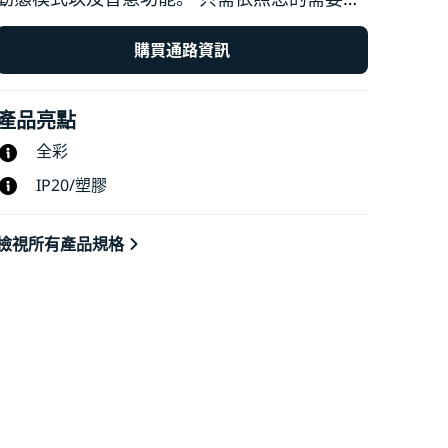
割，使用非破壞性的黏合劑將它們放置在任何
表面上，並使用直覺式 WiZ 應用程式透過現有
購買通路資訊
的 Wi-Fi 控制它們。 靜態和動態燈光模式、智
慧型調光和燈光排程可讓您掌控整個系統 — 即
產品亮點
使您不在家時也是如此。 可搭配 Google
Home、Amazon Alexa 和 Apple HomeKit 使
全彩
用，實現極致易用性。
IP20/塑膠
檢視所有產品規格