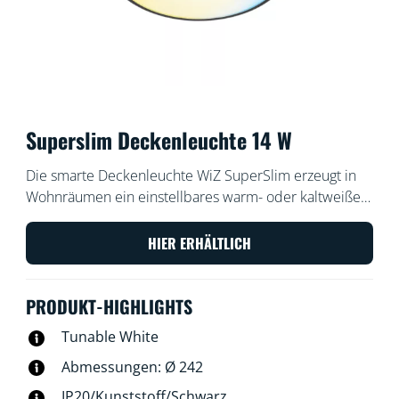
Superslim Deckenleuchte 14 W
Die smarte Deckenleuchte WiZ SuperSlim erzeugt in
Wohnräumen ein einstellbares warm- oder kaltweißes
Licht. Steuere die Leuchte mit der WiZ App oder
Deiner Stimme, um das Licht zu dimmen oder heller
HIER ERHÄLTLICH
einzustellen, oder nutze in der WLAN-Einrichtung
voreingestellte Lichtmodi.
PRODUKT-HIGHLIGHTS
Tunable White
Abmessungen: Ø 242
IP20/Kunststoff/Schwarz