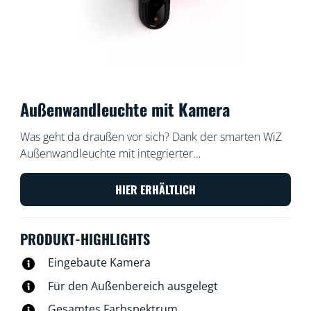
Außenwandleuchte mit Kamera
Was geht da draußen vor sich? Dank der smarten WiZ
Außenwandleuchte mit integrierter
Überwachungskamera bleibt niemand mehr im
Dunkeln stehen. Sobald eine Bewegung erkannt wird,
HIER ERHÄLTLICH
geht das Licht unserer wetterfesten Kamera an.
Mögliche ungebetene Gäste werden überrascht und
PRODUKT-HIGHLIGHTS
Du kannst auch nach Einbruch der Dunkelheit bequem
nach Hause kommen.
Eingebaute Kamera
Für den Außenbereich ausgelegt
Gesamtes Farbspektrum