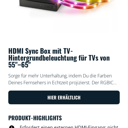
HDMI Sync Box mit TV-
Hintergrundbeleuchtung für TVs von
55"–65"
Sorge für mehr Unterhaltung, indem Du die Farben
Deines Fernsehers in Echtzeit projizierst. Der RGBIC
Strip sorgt für leuchtende Farben und schnelle
Beleuchtung bei Filmen, Spielen oder Musik. Genieße
HIER ERHÄLTLICH
die einfache Installation und die genaue
Farbanpassung über HDMI. Synchronisiere Dich mit
PRODUKT-HIGHLIGHTS
jedem HDMI 2.0-Gerät wie einem Streaming Stick
oder einer Spielkonsole. Verbinde beliebig viele
Erfordert einen externen HDMI-Eingang; nicht