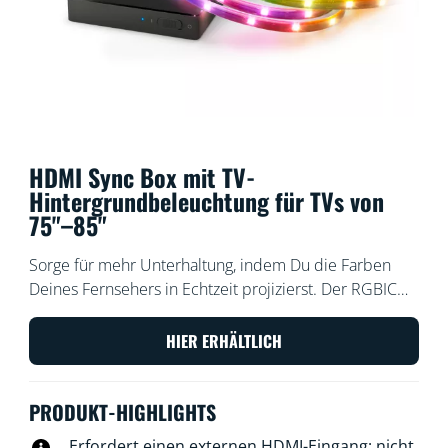
HDMI Sync Box mit TV-
Hintergrundbeleuchtung für TVs von
75"–85"
Sorge für mehr Unterhaltung, indem Du die Farben
Deines Fernsehers in Echtzeit projizierst. Der RGBIC
Strip sorgt für leuchtende Farben und schnelle
Beleuchtung bei Filmen, Spielen oder Musik. Genieße
HIER ERHÄLTLICH
die einfache Installation und die genaue
Farbanpassung über HDMI. Synchronisiere Dich mit
PRODUKT-HIGHLIGHTS
jedem HDMI 2.0-Gerät wie einem Streaming Stick
oder einer Spielkonsole. Verbinde beliebig viele
Erfordert einen externen HDMI-Eingang; nicht