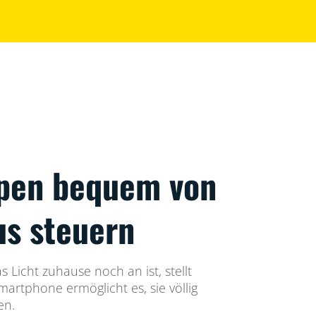
pen bequem von
us steuern
 Licht zuhause noch an ist, stellt
artphone ermöglicht es, sie völlig
en.