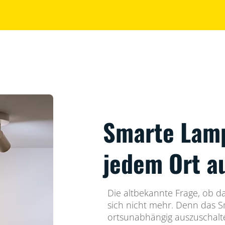
Smarte Lam
jedem Ort a
Die altbekannte Frage, ob das
sich nicht mehr. Denn das Sm
ortsunabhängig auszuschalt