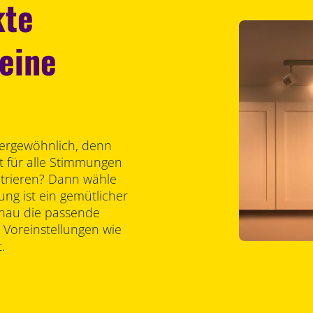
kte
Deine
ßergewöhnlich, denn
ht für alle Stimmungen
trieren? Dann wähle
ung ist ein gemütlicher
enau die passende
 Voreinstellungen wie
.