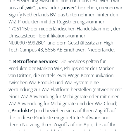
die Beziehung zwischen Ihnen und uns fest. Wenn wir
uns auf „
wir
“, „
uns
“ oder „
unser
“ beziehen, meinen wir
Signify Netherlands BV, das Unternehmen hinter den
WiZ-Produkten mit der Registrierungsnummer
17061150 der niederländischen Handelskammer, der
Umsatzsteuer-Identifikationsnummer
NL009076992B01 und dem Geschäftssitz am High
Tech Campus 48, 5656 AE Eindhoven, Niederlande.
c.
Betroffene Services
: Die Services gelten für
Produkte der Marken WiZ, Philips oder der Marken
von Dritten, die mittels Zwei-Wege-Kommunikation
zwischen WiZ Produkt und WiZ System eine
Verbindung zur WiZ Plattform herstellen (entweder mit
einer WiZ Anwendung für Mobilgeräte oder mit einer
WiZ Anwendung für Mobilgeräte und der WiZ Cloud)
(„
Produkte
“) und beziehen sich auf Ihren Zugriff auf
die in diese Produkte eingebettete Software und
deren Nutzung, Ihren Zugriff auf die App, die auf Ihr