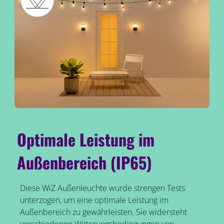
Optimale Leistung im
Außenbereich (IP65)
Diese WiZ Außenleuchte wurde strengen Tests
unterzogen, um eine optimale Leistung im
Außenbereich zu gewährleisten. Sie widersteht
verschiedenen Witterungsbedingungen von