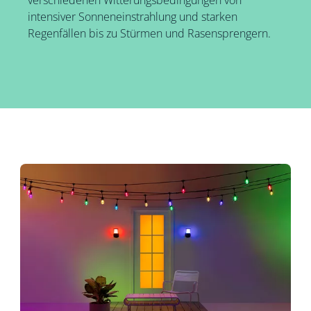
intensiver Sonneneinstrahlung und starken
Regenfällen bis zu Stürmen und Rasensprengern.