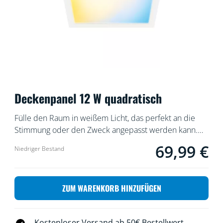
Deckenpanel 12 W quadratisch
Fülle den Raum in weißem Licht, das perfekt an die
Stimmung oder den Zweck angepasst werden kann.
Das schlanke Design und die einfache Installation
69,99 €
Aktueller Preis ist 
Niedriger Bestand
machen diese Leuchten zu einem komfortablen und
hervorragend passenden Teil des Raums.
ZUM WARENKORB HINZUFÜGEN
Kostenloser Versand ab 50€ Bestellwert