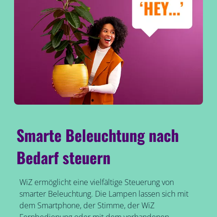
Smarte Beleuchtung nach
Bedarf steuern
WiZ ermöglicht eine vielfältige Steuerung von
smarter Beleuchtung. Die Lampen lassen sich mit
dem Smartphone, der Stimme, der WiZ
Fernbedienung oder mit dem vorhandenen