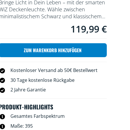
Bringe Licht in Dein Leben – mit der smarten
WiZ Deckenleuchte. Wähle zwischen
minimalistischem Schwarz und klassischem
Weiß – perfekt abgestimmt auf Deine
119,99 €
Aktueller Preis ist 119,99 
Einrichtung! Genieße den kompletten
Komfort und gleichzeitig den geringeren
Energieverbrauch einer LED-Leuchte mit
ZUM WARENKORB HINZUFÜGEN
einstellbarem Weißlicht. Probiere kühles
Tageslicht für gute Konzentration oder
gemütliches Kerzenlicht zum Entspannen
Kostenloser Versand ab 50€ Bestellwert
und für alles dazwischen. Außerdem kannst
Du es mit der WiZ App oder Deiner Stimme
30 Tage kostenlose Rückgabe
zu 100 Prozent fernsteuern.
2 Jahre Garantie
PRODUKT-HIGHLIGHTS
Gesamtes Farbspektrum
Maße: 395