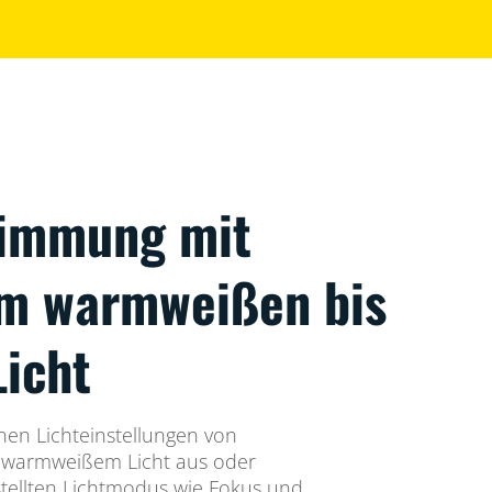
timmung mit
em warmweißen bis
Licht
nen Lichteinstellungen von
 warmweißem Licht aus oder
tellten Lichtmodus wie Fokus und