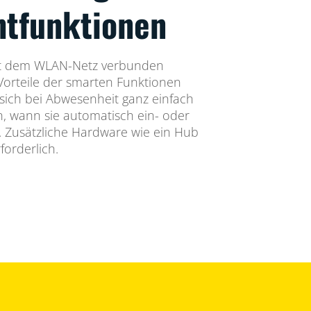
htfunktionen
it dem WLAN-Netz verbunden
Vorteile der smarten Funktionen
sich bei Abwesenheit ganz einfach
n, wann sie automatisch ein- oder
. Zusätzliche Hardware wie ein Hub
forderlich.