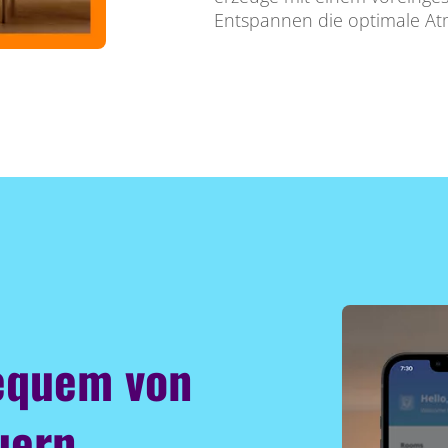
Entspannen die optimale Atm
equem von
uern