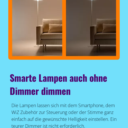
Smarte Lampen auch ohne
Dimmer dimmen
Die Lampen lassen sich mit dem Smartphone, dem
WiZ Zubehör zur Steuerung oder der Stimme ganz
einfach auf die gewünschte Helligkeit einstellen. Ein
teurer Dimmer ist nicht erforderlich.