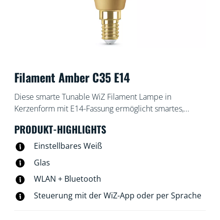
Filament Amber C35 E14
Diese smarte Tunable WiZ Filament Lampe in
Kerzenform mit E14-Fassung ermöglicht smartes,
bernsteinfarbenes Weißlicht auch in kleineren
PRODUKT-HIGHLIGHTS
Leuchten. Das Licht ist mit der WiZ App oder per
Sprachsteuerung dimmbar. Außerdem gibt es in der
Einstellbares Weiß
WLAN-Einrichtung voreingestellte Lichtmodi.
Glas
WLAN + Bluetooth
Steuerung mit der WiZ-App oder per Sprache