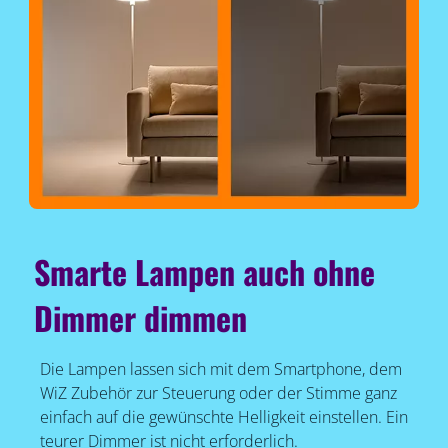
Smarte Lampen auch ohne
Dimmer dimmen
Die Lampen lassen sich mit dem Smartphone, dem
WiZ Zubehör zur Steuerung oder der Stimme ganz
einfach auf die gewünschte Helligkeit einstellen. Ein
teurer Dimmer ist nicht erforderlich.