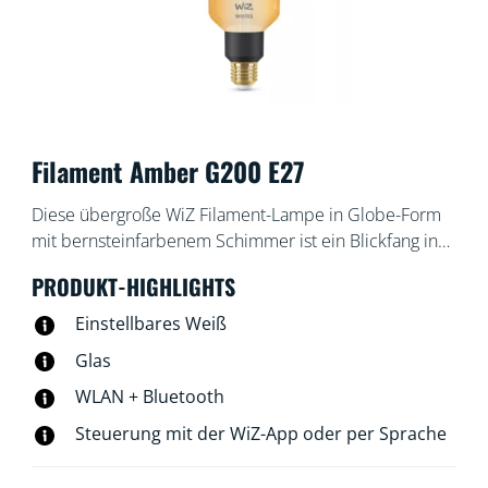
Filament Amber G200 E27
Diese übergroße WiZ Filament-Lampe in Globe-Form
mit bernsteinfarbenem Schimmer ist ein Blickfang in
jedem Raum. Sie erzeugt ein warm- oder kaltweißes
PRODUKT-HIGHLIGHTS
Licht, das mit der WiZ App oder per Sprachsteuerung
gedimmt werden kann. Außerdem gibt es in der
Einstellbares Weiß
WLAN-Einrichtung voreingestellte Lichtmodi.
Glas
WLAN + Bluetooth
Steuerung mit der WiZ-App oder per Sprache