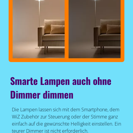
Smarte Lampen auch ohne
Dimmer dimmen
Die Lampen lassen sich mit dem Smartphone, dem
WiZ Zubehör zur Steuerung oder der Stimme ganz
einfach auf die gewünschte Helligkeit einstellen. Ein
teurer Dimmer ist nicht erforderlich.