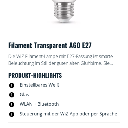
Filament Transparent A60 E27
Die WiZ Filament-Lampe mit E27-Fassung ist smarte
Beleuchtung im Stil der guten alten Glühbirne. Sie
erzeugt ein warm- oder kaltweißes Licht, das mit der
PRODUKT-HIGHLIGHTS
WiZ App oder per Sprachsteuerung gedimmt werden
kann. Außerdem gibt es in der WLAN-Einrichtung
Einstellbares Weiß
voreingestellte Lichtmodi.
Glas
WLAN + Bluetooth
Steuerung mit der WiZ-App oder per Sprache