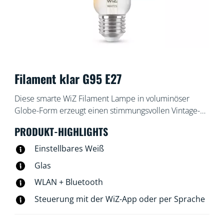
Filament klar G95 E27
Diese smarte WiZ Filament Lampe in voluminöser
Globe-Form erzeugt einen stimmungsvollen Vintage-
Stil. Das Licht ist mit der WiZ App oder per
PRODUKT-HIGHLIGHTS
Sprachsteuerung dimmbar. Außerdem gibt es in der
WLAN-Einrichtung voreingestellte Lichtmodi.
Einstellbares Weiß
Glas
WLAN + Bluetooth
Steuerung mit der WiZ-App oder per Sprache