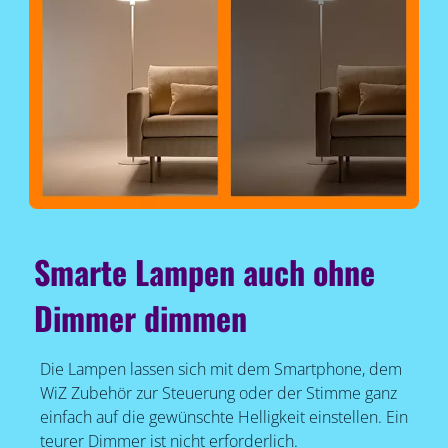
Smarte Lampen auch ohne
Dimmer dimmen
Die Lampen lassen sich mit dem Smartphone, dem
WiZ Zubehör zur Steuerung oder der Stimme ganz
einfach auf die gewünschte Helligkeit einstellen. Ein
teurer Dimmer ist nicht erforderlich.