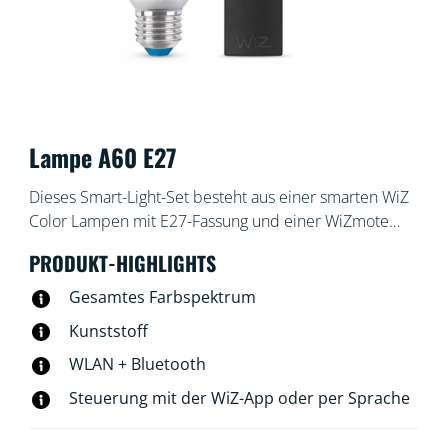
Lampe A60 E27
Dieses Smart-Light-Set besteht aus einer smarten WiZ
Color Lampen mit E27-Fassung und einer WiZmote
Fernbedienung. Das Licht ist mit der WiZ App oder per
PRODUKT-HIGHLIGHTS
Sprachsteuerung dimmbar. Außerdem gibt es in der
WLAN-Einrichtung voreingestellte Lichtmodi.
Gesamtes Farbspektrum
Kunststoff
WLAN + Bluetooth
Steuerung mit der WiZ-App oder per Sprache