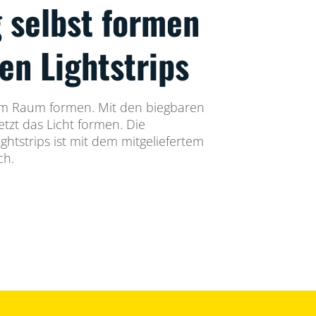
 selbst formen
en Lightstrips
im Raum formen. Mit den biegbaren
etzt das Licht formen. Die
ghtstrips ist mit dem mitgeliefertem
ch.