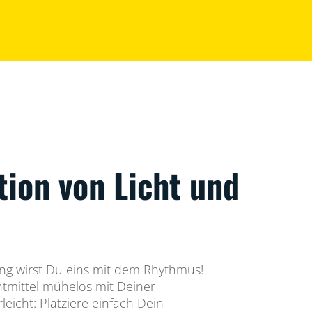
tion von Licht und
ng wirst Du eins mit dem Rhythmus!
tmittel mühelos mit Deiner
rleicht: Platziere einfach Dein