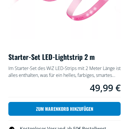
Starter-Set LED-Lightstrip 2 m
Im Starter-Set des WiZ LED-Strips mit 2 Meter Länge ist
alles enthalten, was für ein helles, farbiges, smartes
Licht nötig ist. Der flexible Streifen lässt sich
49,99 €
Aktueller Preis ist 
zuschneiden, um eine indirekte, lineare Beleuchtung
für jeden Raum zu erzeugen. Steuere die Leuchte mit
der WiZ App oder Deiner Stimme, um das Licht zu
ZUM WARENKORB HINZUFÜGEN
dimmen oder heller einzustellen, oder nutze in der
WLAN-Einrichtung voreingestellte Lichtmodi.
Kostenloser Versand ab 50€ Bestellwert