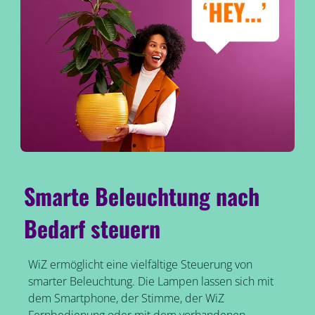
Smarte Beleuchtung nach
Bedarf steuern
WiZ ermöglicht eine vielfältige Steuerung von
smarter Beleuchtung. Die Lampen lassen sich mit
dem Smartphone, der Stimme, der WiZ
Fernbedienung oder mit dem vorhandenen