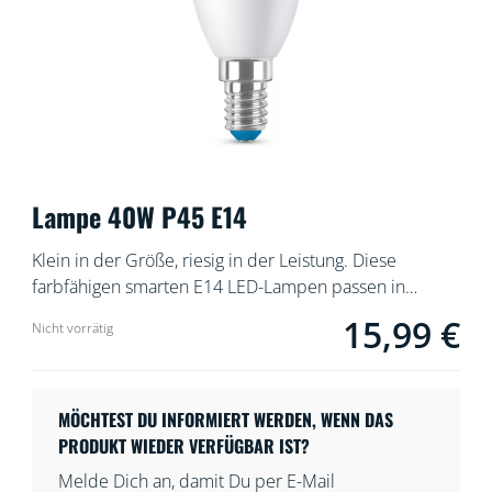
Lampe 40W P45 E14
Klein in der Größe, riesig in der Leistung. Diese
farbfähigen smarten E14 LED-Lampen passen in
kleinere Leuchten, doch ihre Lichtleistung ist deshalb
15,99 €
Aktueller Preis ist 
Nicht vorrätig
keineswegs gering. Millionen von Farben stehen zur
Wahl, da findest Du immer die passende für eine
ausgelassene Party, für ein schickes Abendessen, zum
Entspannen auf der Couch bei einem guten Film oder
MÖCHTEST DU INFORMIERT WERDEN, WENN DAS
wofür auch immer. Außerdem kannst Du mit der
PRODUKT WIEDER VERFÜGBAR IST?
automatischen Anpassung Deinen sich immer wieder
Melde Dich an, damit Du per E-Mail