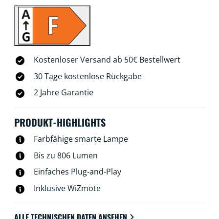
oder Deiner Stimme steuern. Bei Abwesenheit leistet
Dir die Fernsteuerung gute Dienste. WiZ-Lampen
verbinden sich ohne zusätzliche Hardware mit Deinem
WLAN.
Kostenloser Versand ab 50€ Bestellwert
30 Tage kostenlose Rückgabe
2 Jahre Garantie
PRODUKT-HIGHLIGHTS
Farbfähige smarte Lampe
Bis zu 806 Lumen
Einfaches Plug-and-Play
Inklusive WiZmote
ALLE TECHNISCHEN DATEN ANSEHEN