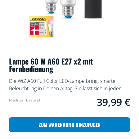
Lampe 60 W A60 E27 x2 mit
Fernbedienung
Die WiZ A60 Full Color LED-Lampe bringt smarte
Beleuchtung in Deinen Alltag. Sie lässt sich in jeder
Leuchte nachrüsten und schafft die von Dir
39,99 €
Aktueller Preis ist 
Niedriger Bestand
gewünschte Atmosphäre mit 16 Millionen Farben oder
einem warmweißen bis kaltweißen Licht. Du kannst
Zeitpläne zum Ein- und Ausschalten des Lichts für
ZUM WARENKORB HINZUFÜGEN
Deine täglichen oder wöchentlichen Aktivitäten
einrichten oder das Licht mit Deinem Smartphone