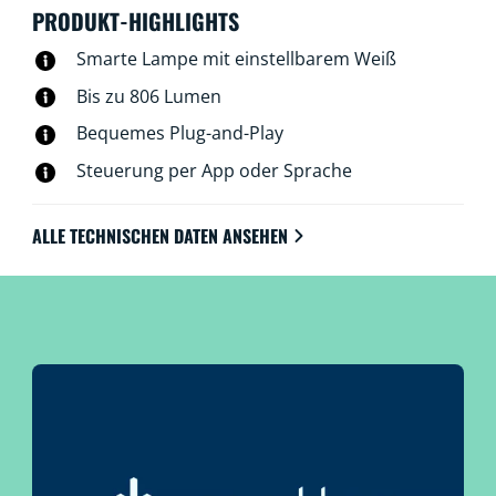
am besten funktioniert, um Dein Leben zu Hause voll
PRODUKT-HIGHLIGHTS
und ganz zu genießen. Das gesamte WLAN lässt sich
mit der WiZ App, der WiZ Fernbedienung oder einfach
Smarte Lampe mit einstellbarem Weiß
mit Deiner Stimme steuern.
Bis zu 806 Lumen
Bequemes Plug-and-Play
Steuerung per App oder Sprache
ALLE TECHNISCHEN DATEN ANSEHEN