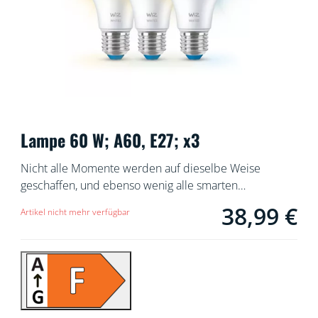
Lampe 60 W; A60, E27; x3
Nicht alle Momente werden auf dieselbe Weise
geschaffen, und ebenso wenig alle smarten
Leuchtmittel. Dieses WiZ Licht hat vielleicht nur eine
38,99 €
Aktueller Preis ist 
Artikel nicht mehr verfügbar
simple A60-Form, dennoch bietet es Dir etwas wirklich
Besonderes: einstellbare weiße LED-Beleuchtung für
alle Deine Bedürfnisse und Stimmungen. Setzte bei
der Zeitplanung auf kühles Licht, wenn Du Dich
konzentrieren musst, oder auf gemütliches, wenn Du
Dich entspannen möchtest – was auch immer für Dich