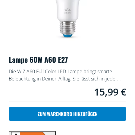
Lampe 60W A60 E27
Die WiZ A60 Full Color LED-Lampe bringt smarte
Beleuchtung in Deinen Alltag. Sie lässt sich in jeder
Leuchte nachrüsten und schafft die von Dir
15,99 €
Aktueller Preis ist 
gewünschte Atmosphäre mit 16 Millionen Farben oder
einem warmweißen bis kaltweißen Licht. Du kannst
Zeitpläne zum Ein- und Ausschalten des Lichts für
ZUM WARENKORB HINZUFÜGEN
Deine täglichen oder wöchentlichen Aktivitäten
einrichten oder das Licht mit Deinem Smartphone
oder Deiner Stimme steuern. Bei Abwesenheit leistet