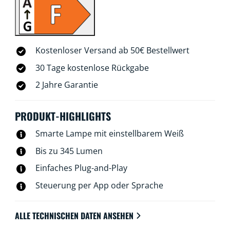
kannst Du per Sprache, mit der WiZ-Fernbedienung
oder der WiZ-App steuern. Daheim ebenso wie
unterwegs. Du kannst die WiZ Spots im GU10-
Formfaktor ganz einfach mit Deinem vorhandenen
Kostenloser Versand ab 50€ Bestellwert
WLAN verbinden. Du benötigst keine zusätzliche
Hardware und keine Netzwerkkenntnisse oder
30 Tage kostenlose Rückgabe
Einrichtungsprozesse.
2 Jahre Garantie
PRODUKT-HIGHLIGHTS
Smarte Lampe mit einstellbarem Weiß
Bis zu 345 Lumen
Einfaches Plug-and-Play
Steuerung per App oder Sprache
ALLE TECHNISCHEN DATEN ANSEHEN