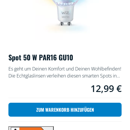
Spot 50 W PAR16 GU10
Es geht um Deinen Komfort und Deinen Wohlbefinden!
Die Echtglaslinsen verleihen diesen smarten Spots in
der herkömmlichen GU10-Form einen Hauch von
12,99 €
Aktueller Preis ist 
Eleganz. Aber sie haben noch mehr zu bieten: ein
einstellbares weißes Licht für alle Bedürfnisse und
Stimmungen. Nutze Kaltweiß, wenn Du Dich
ZUM WARENKORB HINZUFÜGEN
konzentrieren musst, oder gemütliches Warmweiß,
wenn Du Dich entspannen möchtest – einfach so, wie
es für Dich am besten und angenehmsten ist. All das