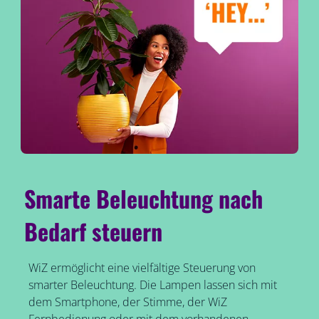
Smarte Beleuchtung nach
Bedarf steuern
WiZ ermöglicht eine vielfältige Steuerung von
smarter Beleuchtung. Die Lampen lassen sich mit
dem Smartphone, der Stimme, der WiZ
Fernbedienung oder mit dem vorhandenen