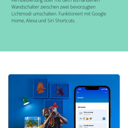
Wandschalter zwischen zwei bevorzugten
Lichtmodi umschalten. Funktioniert mit Google
Home, Alexa und Siri Shortcuts.