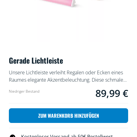
Gerade Lichtleiste
Unsere Lichtleiste verleiht Regalen oder Ecken eines
Raumes elegante Akzentbeleuchtung. Diese schmale
Lichtleiste strahlt eine Vielzahl von Farben aus und
89,99 €
Aktueller Preis ist 
Niedriger Bestand
passt prima dorthin, wo wenig Platz ist. Auf eine Seite
gekippt lässt sich der Lichtwinkel einstellen. Wenn Du
eine längere Lichtleiste benötigst, kannst Du mit einer
ZUM WARENKORB HINZUFÜGEN
zweiten Lichtleiste doppelte Wirkung erzeugen.
Kostenloser Versand ab 50€ Bestellwert