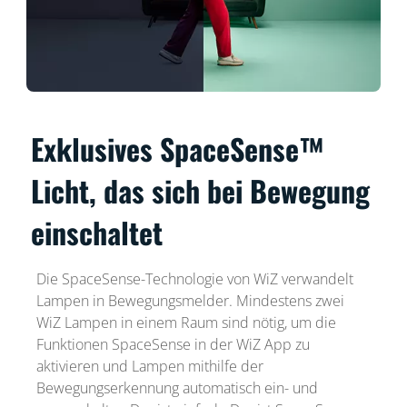
Exklusives SpaceSense™
Licht, das sich bei Bewegung
einschaltet
Die SpaceSense-Technologie von WiZ verwandelt
Lampen in Bewegungsmelder. Mindestens zwei
WiZ Lampen in einem Raum sind nötig, um die
Funktionen SpaceSense in der WiZ App zu
aktivieren und Lampen mithilfe der
Bewegungserkennung automatisch ein- und