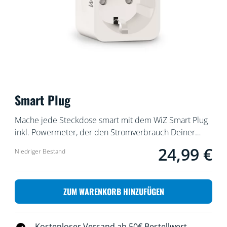
Smart Plug
Mache jede Steckdose smart mit dem WiZ Smart Plug
inkl. Powermeter, der den Stromverbrauch Deiner
Steckdose misst. Steuere den Smart Plug ganz einfach
24,99 €
Aktueller Preis ist 
Niedriger Bestand
mit Deiner Stimme oder per App und schalte jede
herkömmliche Lampe per Knopfdruck auf Deinem
Smartphone ein und aus.
ZUM WARENKORB HINZUFÜGEN
Kostenloser Versand ab 50€ Bestellwert