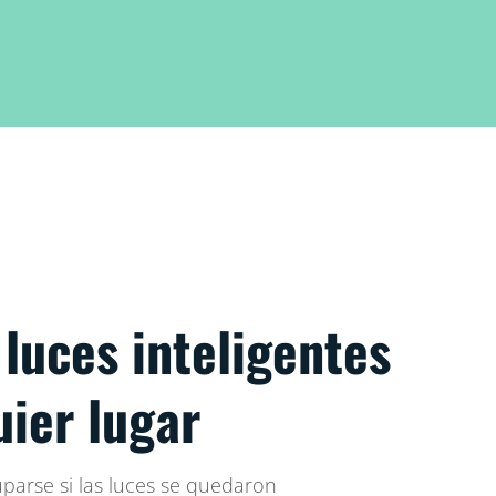
 luces inteligentes
ier lugar
arse si las luces se quedaron