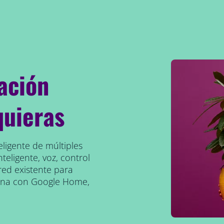
ación
quieras
eligente de múltiples
teligente, voz, control
red existente para
iona con Google Home,