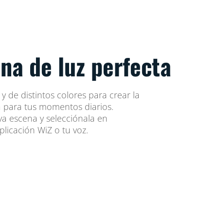
na de luz perfecta
 de distintos colores para crear la
 para tus momentos diarios.
a escena y selecciónala en
licación WiZ o tu voz.