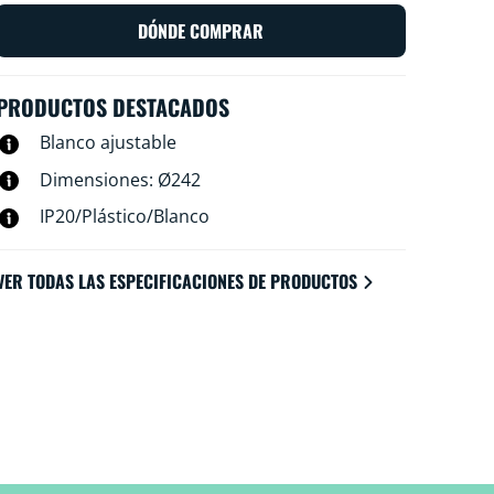
de la aplicación WiZ o tu voz para regular la
intensidad, iluminar o usar los modos de
DÓNDE COMPRAR
iluminación preestablecidos en
configuraciones de Wi-Fi.
PRODUCTOS DESTACADOS
Blanco ajustable
Dimensiones: Ø242
IP20/Plástico/Blanco
VER TODAS LAS ESPECIFICACIONES DE PRODUCTOS