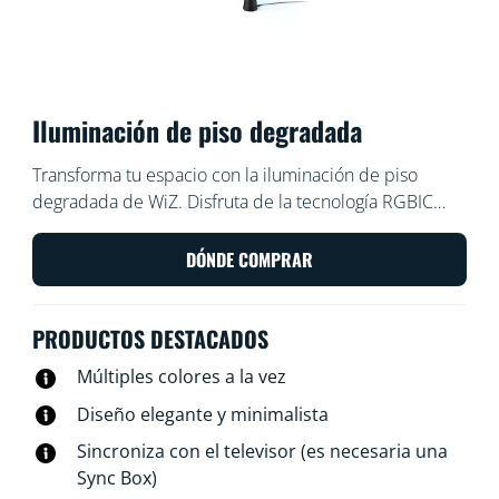
Iluminación de piso degradada
Transforma tu espacio con la iluminación de piso
degradada de WiZ. Disfruta de la tecnología RGBIC
para obtener impresionantes pantallas multicolores
que iluminen cada rincón de la habitación. Su diseño
DÓNDE COMPRAR
elegante y minimalista se adapta a cualquier esquina,
mientras que los modos preestablecidos
PRODUCTOS DESTACADOS
personalizables te permiten elegir entre animaciones
dinámicas o resplandores suaves y estáticos. Incluso
Múltiples colores a la vez
puedes hacer que la luz siga el ritmo de la música o
Diseño elegante y minimalista
sincronizarla con los colores de la pantalla de tu
televisor (es necesaria una HDMI Sync Box).
Sincroniza con el televisor (es necesaria una
Sync Box)