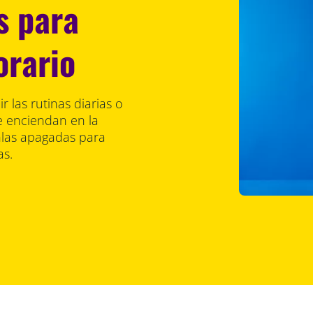
s para
orario
r las rutinas diarias o
e enciendan en la
nlas apagadas para
as.