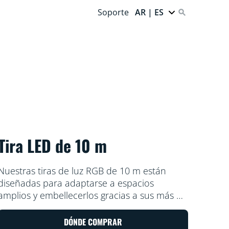
Soporte
AR | ES
Tira LED de 10 m
Nuestras tiras de luz RGB de 10 m están
diseñadas para adaptarse a espacios
amplios y embellecerlos gracias a sus más de
16 millones de colores sólidos, modos
estáticos y dinámicos y funciones
DÓNDE COMPRAR