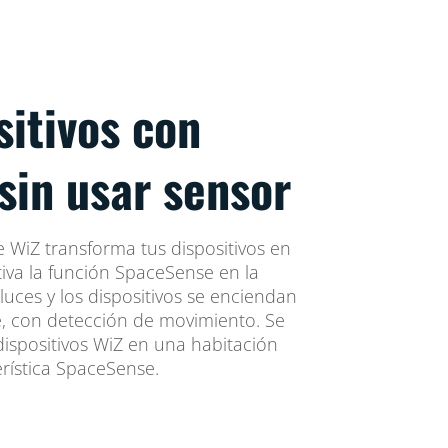
sitivos con
sin usar sensor
 WiZ transforma tus dispositivos en
iva la función SpaceSense en la
luces y los dispositivos se enciendan
 con detección de movimiento. Se
ispositivos WiZ en una habitación
rística SpaceSense.