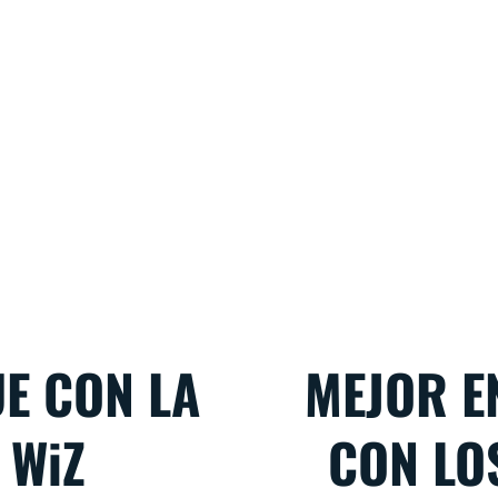
E CON LA
MEJOR E
 WiZ
CON LO