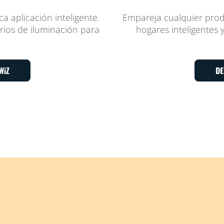
a aplicación inteligente.
Empareja cualquier prod
arios de iluminación para
hogares inteligentes 
WiZ
DE