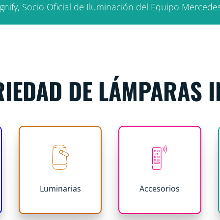
gnify, Socio Oficial de Iluminación del Equipo Merc
IEDAD DE LÁMPARAS I
Luminarias
Accesorios