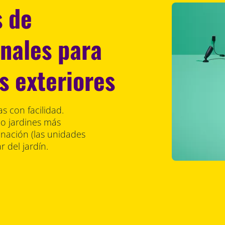
s de
onales para
s exteriores
s con facilidad.
o jardines más
inación (las unidades
 del jardín.