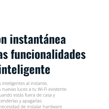
ón instantánea
as funcionalidades
inteligente
inteligentes al instante,
nuevas luces a tu Wi-Fi existente.
uando estás fuera de casa y
cenderlas y apagarlas
necesidad de instalar hardware