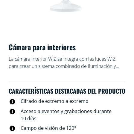
Cámara para interiores
La cámara interior WiZ se integra con las luces WiZ
para crear un sistema combinado de iluminación y
monitoreo del hogar. Coloca la cámara donde deseas y
actívala con la detección de movimiento, la detección
de sonido o la aplicación WiZ. Usa la visión nocturna
CARACTERÍSTICAS DESTACADAS DEL PRODUCTO
para ver en la oscuridad, el audio bidireccional para
Cifrado de extremo a extremo
disuadir a los intrusos u ofrecer ayuda, y registra la
evidencia. WiZ te brinda control total ya sea en casa o
Acceso a eventos y grabaciones durante
fuera con nuestra aplicación de control de iluminación
10 días
y seguridad integrada. Enciende las luces, activa una
Campo de visión de 120°
alarma de luz, activa el audio bidireccional o activa la