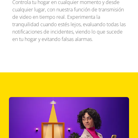
Controla tu hogar en cualquier momento y desde
cualquier lugar, con nuestra función de transmisión
de video en tiempo real. Experimenta la
tranquilidad cuando estés lejos, evaluando todas las
notificaciones de incidentes, viendo lo que sucede
en tu hogar y evitando falsas alarmas.