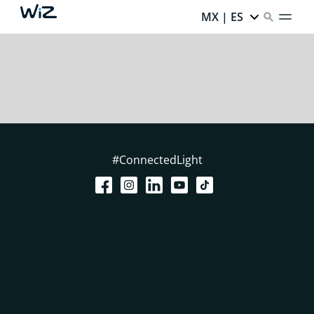
MX | ES
#ConnectedLight