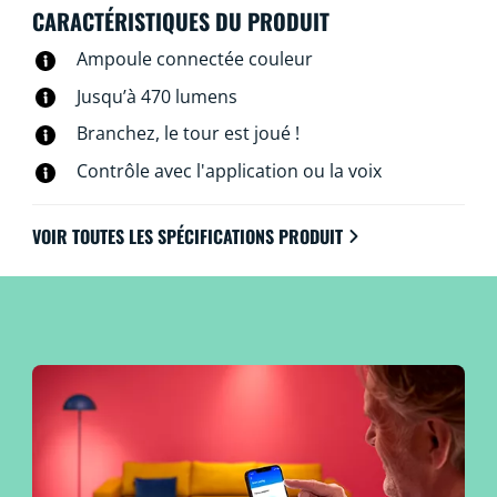
Wi-Fi et l’application WiZ, la télécommande WiZ
CARACTÉRISTIQUES DU PRODUIT
associée ou à la voix.
Ampoule connectée couleur
Jusqu’à 470 lumens
Branchez, le tour est joué !
Contrôle avec l'application ou la voix
VOIR TOUTES LES SPÉCIFICATIONS PRODUIT