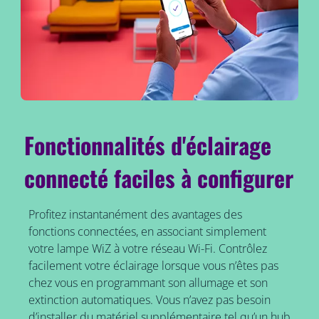
Fonctionnalités d'éclairage
connecté faciles à configurer
Profitez instantanément des avantages des
fonctions connectées, en associant simplement
votre lampe WiZ à votre réseau Wi-Fi. Contrôlez
facilement votre éclairage lorsque vous n’êtes pas
chez vous en programmant son allumage et son
extinction automatiques. Vous n’avez pas besoin
d’installer du matériel supplémentaire tel qu’un hub